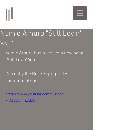
Emyli
Singer-Songwriter | Producer
Namie Amuro "Still Lovin'
You"
Namie Amuro has released a new song, 
"Still Lovin' You."  
Currently the Kose Esprique TV 
commercial song. 
https://www.youtube.com/watch?
v=A1dGuTmS3bA