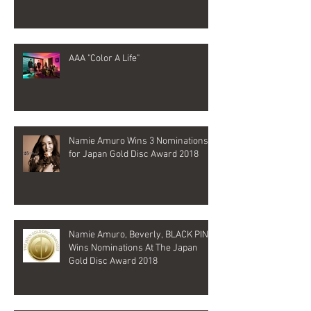
AAA "Color A Life"
Namie Amuro Wins 3 Nominations
for Japan Gold Disc Award 2018
Namie Amuro, Beverly, BLACK PINK
Wins Nominations At The Japan
Gold Disc Award 2018